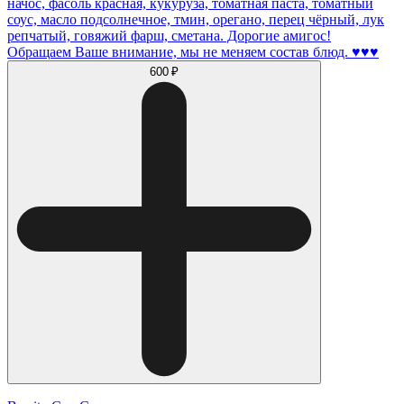
начос, фасоль красная, кукуруза, томатная паста, томатный
соус, масло подсолнечное, тмин, орегано, перец чёрный, лук
репчатый, говяжий фарш, сметана. Дорогие амигос!
Обращаем Ваше внимание, мы не меняем состав блюд. ♥️♥️♥️
600 ₽