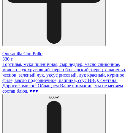
Quesadilla Con Pollo
330 г
Тортилья, мука пшеничная, сыр чеддер, масло сливочное,
молоко, лук хрустящий, перец болгарский, перец халапеньо,
чеснок, зеленый лук, уксус рисовый, лук красный, куриное
филе, масло подсолнечное, паприка, соус BBQ, сметана.
Дорогие амигос! Обращаем Ваше внимание, мы не меняем
состав блюд. ♥️♥️♥️
600 ₽