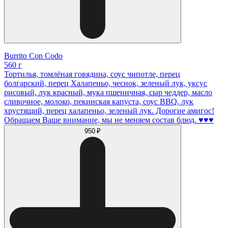
Burrito Con Codo
560 г
Тортилья, томлёная говядина, соус чипотле, перец
болгарский, перец Халапеньо, чеснок, зеленый лук, уксус
рисовый, лук красный, мука пшеничная, сыр чеддер, масло
сливочное, молоко, пекинская капуста, соус BBQ, лук
хрустящий, перец халапеньо, зеленый лук. Дорогие амигос!
Обращаем Ваше внимание, мы не меняем состав блюд. ♥️♥️♥️
950 ₽