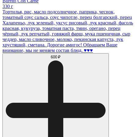
Burrito Con Carne
330 г
Тортилья, рис, масло подсолнечное, паприка, чеснок,
томатный соус сальса, соус чипотле, перец болгарский, перец
Халапеньо, лук зеленый, уксус рисовый, лук красный, фасоль
красная, кукуруза, томатная паста, тмин, орегано, перец
чёрный, лук репчатый, говяжий фарш, мука пшеничная, сыр
чеддер, масло сливочное, молоко, пекинская капуста, лук
хрустящий, сметана. Дорогие амигос! Обращаем Ваше
внимание, мы не меняем состав блюд. ♥️♥️♥️
600 ₽