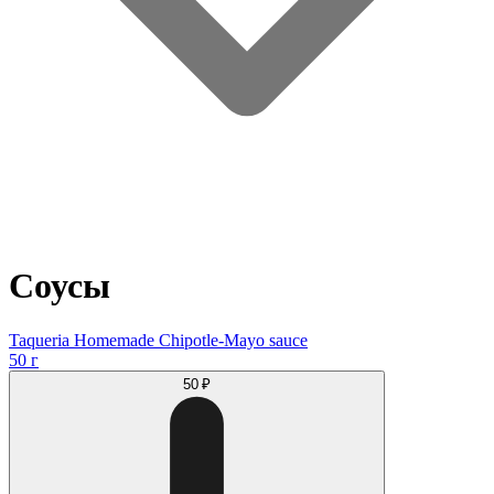
Соусы
Taqueria Homemade Сhipotle-Mayo sauce
50 г
50 ₽